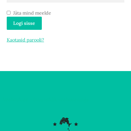
Jäta mind meelde
Logi sisse
Kaotasid parooli?
Veebmik.ee – Sinu isiklik veebiarendaja