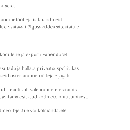
enuseid.
b andmetöötleja isikuandmeid
dud vastavalt õigusaktides sätestatule.
t kodulehe ja e-posti vahendusel.
tada ja hallata privaatsuspoliitikas
eid ostes andmetöötlejale jagab.
kud. Teadlikult valeandmete esitamist
 teavitama esitatud andmete muutumisest.
ndmesubjektile või kolmandatele