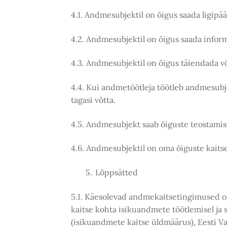
4.1. Andmesubjektil on õigus saada ligip
4.2. Andmesubjektil on õigus saada infor
4.3. Andmesubjektil on õigus täiendada 
4.4. Kui andmetöötleja töötleb andmesubje
tagasi võtta.
4.5. Andmesubjekt saab õiguste teostamis
4.6. Andmesubjektil on oma õiguste kaits
Lõppsätted
5.1. Käesolevad andmekaitsetingimused o
kaitse kohta isikuandmete töötlemisel ja
(isikuandmete kaitse üldmäärus), Eesti Va