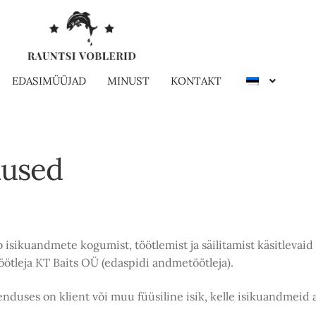
EDASIMÜÜJAD
MINUST
KONTAKT
mused
rib isikuandmete kogumist, töötlemist ja säilitamist käsitlev
töötleja KT Baits OÜ (edaspidi andmetöötleja).
enduses on klient või muu füüsiline isik, kelle isikuandmeid 