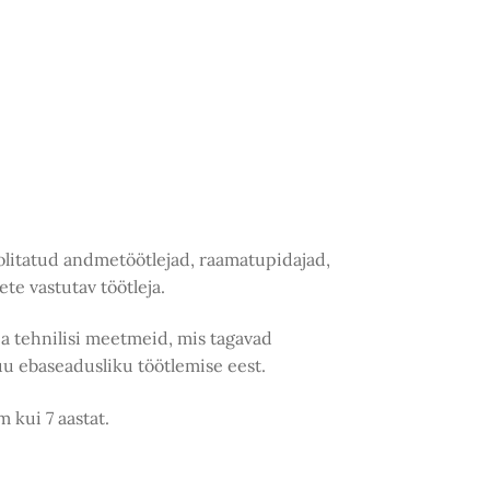
volitatud andmetöötlejad, raamatupidajad,
e vastutav töötleja.
ja tehnilisi meetmeid, mis tagavad
uu ebaseadusliku töötlemise eest.
 kui 7 aastat.