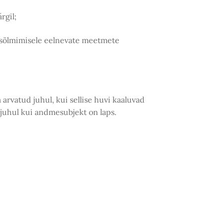
rgil;
u sõlmimisele eelnevate meetmete
 arvatud juhul, kui sellise huvi kaaluvad
 juhul kui andmesubjekt on laps.