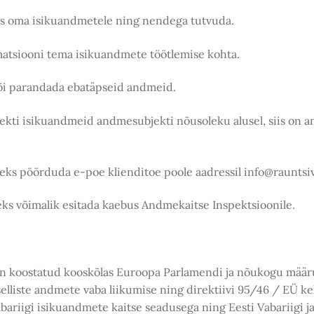
ääs oma isikuandmetele ning nendega tutvuda.
matsiooni tema isikuandmete töötlemise kohta.
või parandada ebatäpseid andmeid.
kti isikuandmeid andmesubjekti nõusoleku alusel, siis on an
eks pöörduda e-poe klienditoe poole aadressil info@rauntsiv
eks võimalik esitada kaebus Andmekaitse Inspektsioonile.
n koostatud kooskõlas Euroopa Parlamendi ja nõukogu määrus
 selliste andmete vaba liikumise ning direktiivi 95/46 / EÜ 
bariigi isikuandmete kaitse seadusega ning Eesti Vabariigi j