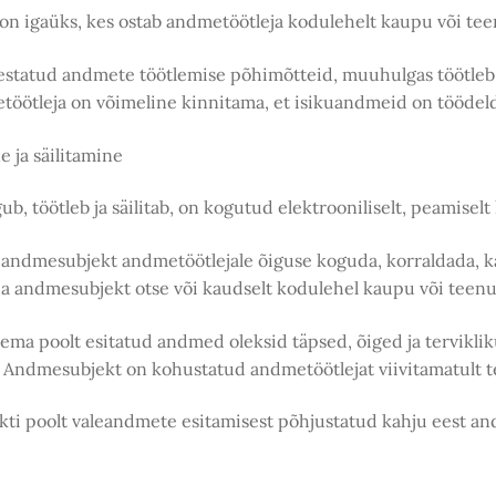
s on igaüks, kes ostab andmetöötleja kodulehelt kaupu või te
sätestatud andmete töötlemise põhimõtteid, muuhulgas töötle
dmetöötleja on võimeline kinnitama, et isikuandmeid on töödel
 ja säilitamine
b, töötleb ja säilitab, on kogutud elektrooniliselt, peamisel
ndmesubjekt andmetöötlejale õiguse koguda, korraldada, kasu
 andmesubjekt otse või kaudselt kodulehel kaupu või teenus
 tema poolt esitatud andmed oleksid täpsed, õiged ja tervikli
s. Andmesubjekt on kohustatud andmetöötlejat viivitamatult
kti poolt valeandmete esitamisest põhjustatud kahju eest a