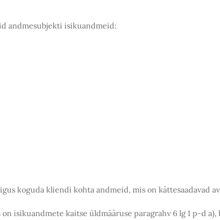
e
aid andmesubjekti isikuandmeid:
õigus koguda kliendi kohta andmeid, mis on kättesaadavad ava
on isikuandmete kaitse üldmääruse paragrahv 6 lg 1 p-d a), b),