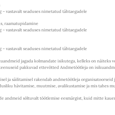
s
g – vastavalt seaduses nimetatud tähtaegadele
vus, raamatupidamine
g – vastavalt seaduses nimetatud tähtaegadele
g – vastavalt seaduses nimetatud tähtaegadele
ikuandmeid jagada kolmandate isikutega, kelleks on näiteks 
eteenuseid pakkuvad ettevõtted Andmetöötleja on isikuandmet
el ja säilitamisel rakendab andmetöötleja organisatoorseid 
dusliku hävitamise, muutmise, avalikustamise ja mis tahes m
de andmeid sõltuvalt töötlemise eesmärgist, kuid mitte kauem