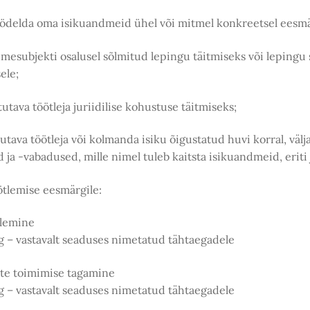
delda oma isikuandmeid ühel või mitmel konkreetsel eesmä
dmesubjekti osalusel sõlmitud lepingu täitmiseks või leping
ele;
utava töötleja juriidilise kohustuse täitmiseks;
utava töötleja või kolmanda isiku õigustatud huvi korral, välja
ja -vabadused, mille nimel tuleb kaitsta isikuandmeid, eriti
ötlemise eesmärgile:
tlemine
g – vastavalt seaduses nimetatud tähtaegadele
ste toimimise tagamine
g – vastavalt seaduses nimetatud tähtaegadele