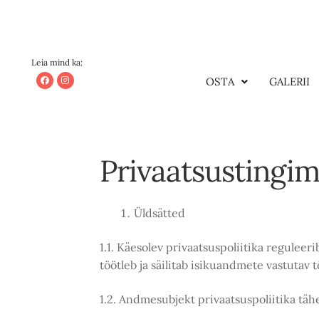
Leia mind ka:
OSTA
GALERII
Privaatsustingi
Üldsätted
1.1. Käesolev privaatsuspoliitika regulee
töötleb ja säilitab isikuandmete vastutav 
1.2. Andmesubjekt privaatsuspoliitika täh