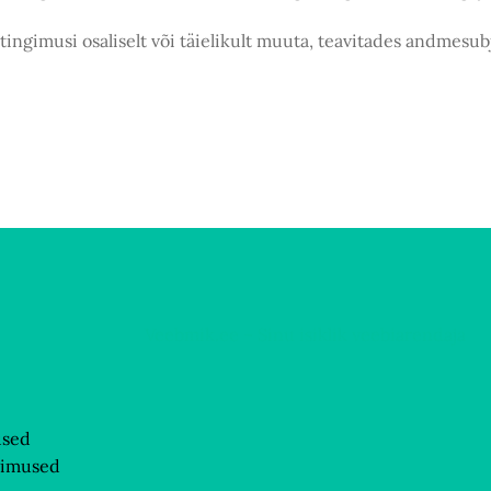
tingimusi osaliselt või täielikult muuta, teavitades andmes
Veebmik.ee – Sinu isiklik veebiarendaja
used
gimused