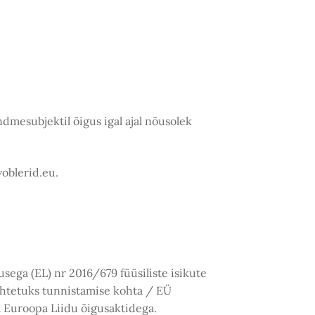
dmesubjektil õigus igal ajal nõusolek
oblerid.eu.
ega (EL) nr 2016/679 füüsiliste isikute
kehtetuks tunnistamise kohta / EÜ
a Euroopa Liidu õigusaktidega.