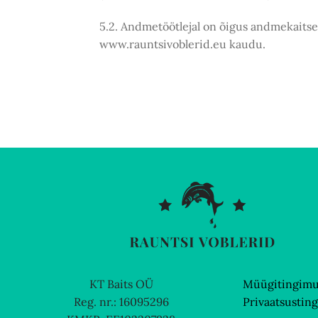
5.2. Andmetöötlejal on õigus andmekaitse
www.rauntsivoblerid.eu kaudu.
KT Baits OÜ
Müügitingim
Reg. nr.: 16095296
Privaatsustin