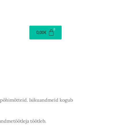
0,00
€
aid põhimõtteid. Isikuandmeid kogub
andmetöötleja töötleb.