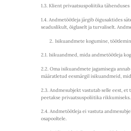
1.3. Klient privaatsuspoliitika tähenduse
1.4. Andmetöötleja järgib õigusaktides 
seaduslikult, õiglaselt ja turvaliselt. An
Isikuandmete kogumine, töötlemine
2.1. Isikuandmed, mida andmetöötleja kogu
2.2. Oma isikuandmete jagamisega annab a
määratletud eesmärgil isikuandmeid, mida
2.3. Andmesubjekt vastutab selle eest, et
peetakse privaatsuspoliitika rikkumisek
2.4. Andmetöötleja ei vastuta andmesubje
osapooltele.