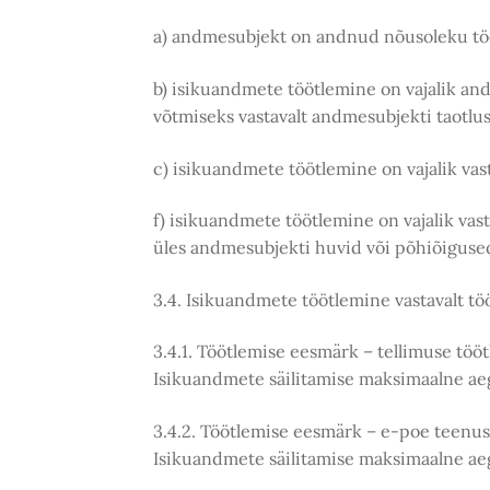
a) andmesubjekt on andnud nõusoleku töö
b) isikuandmete töötlemine on vajalik an
võtmiseks vastavalt andmesubjekti taotlus
c) isikuandmete töötlemine on vajalik vast
f) isikuandmete töötlemine on vajalik vast
üles andmesubjekti huvid või põhiõigused 
3.4. Isikuandmete töötlemine vastavalt tö
3.4.1. Töötlemise eesmärk – tellimuse töö
Isikuandmete säilitamise maksimaalne ae
3.4.2. Töötlemise eesmärk – e-poe teenu
Isikuandmete säilitamise maksimaalne ae